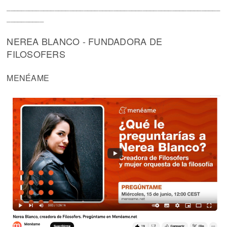
__________________________________________________________
__________
NEREA BLANCO - FUNDADORA DE
FILOSOFERS
MENÉAME