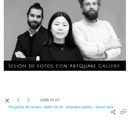
2026-01-07
fotografia-de-retrato
belén-lei-lei
artquake-gallery
daniel-ortíz